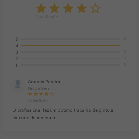
1
avaliação
0
5
1
4
0
3
0
2
0
1
Andreia Pereira
Pintura Geral
13 Set 2016
O profissional fez um óptimo trabalho de pintura
exterior. Recomendo.