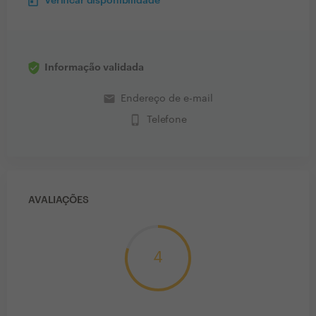
Verificar disponibilidade
Informação validada
email
Endereço de e-mail
phone_iphone
Telefone
AVALIAÇÕES
4