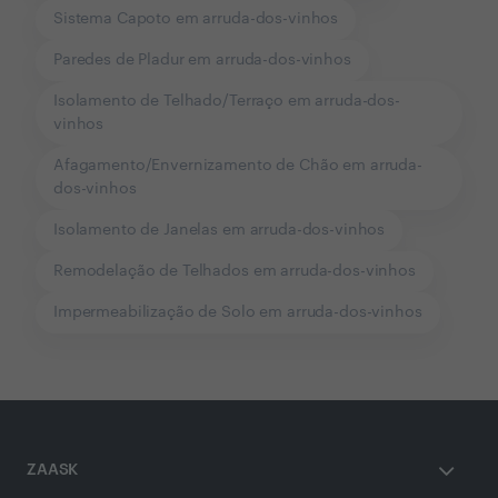
Sistema Capoto em arruda-dos-vinhos
Paredes de Pladur em arruda-dos-vinhos
Isolamento de Telhado/Terraço em arruda-dos-
vinhos
Afagamento/Envernizamento de Chão em arruda-
dos-vinhos
Isolamento de Janelas em arruda-dos-vinhos
Remodelação de Telhados em arruda-dos-vinhos
Impermeabilização de Solo em arruda-dos-vinhos
ZAASK