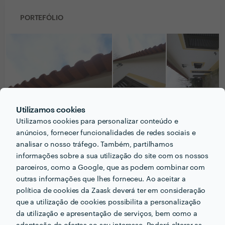
PORTEFÓLIO
Utilizamos cookies
Utilizamos cookies para personalizar conteúdo e
anúncios, fornecer funcionalidades de redes sociais e
analisar o nosso tráfego. Também, partilhamos
informações sobre a sua utilização do site com os nossos
parceiros, como a Google, que as podem combinar com
PERGUNTAS E RESPOSTAS
outras informações que lhes forneceu. Ao aceitar a
política de cookies da Zaask deverá ter em consideração
Em que informações deve um ou uma cliente pensar
que a utilização de cookies possibilita a personalização
acerca do projecto que quer realizar antes de falar
da utilização e apresentação de serviços, bem como a