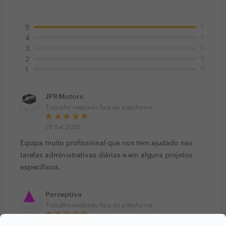
2
5
0
4
0
3
0
2
0
1
JPR Motors
Trabalho realizado fora da plataforma
29 Set 2020
Equipa muito profissional que nos tem ajudado nas
tarefas administrativas diárias e em alguns projetos
específicos.
Perceptiva
Trabalho realizado fora da plataforma
25 Set 2020