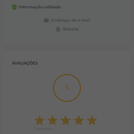
Informação validada
email
Endereço de e-mail
language
Website
AVALIAÇÕES
5
2
reviews