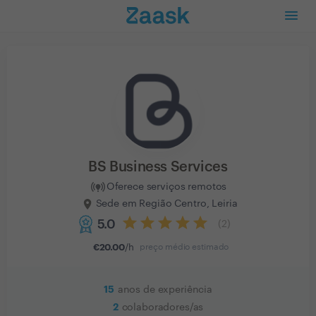
BS Business Services
Oferece serviços remotos
Sede em Região Centro, Leiria
5.0
(
2
)
€
20.00
/h
preço médio estimado
15
anos de experiência
2
colaboradores/as