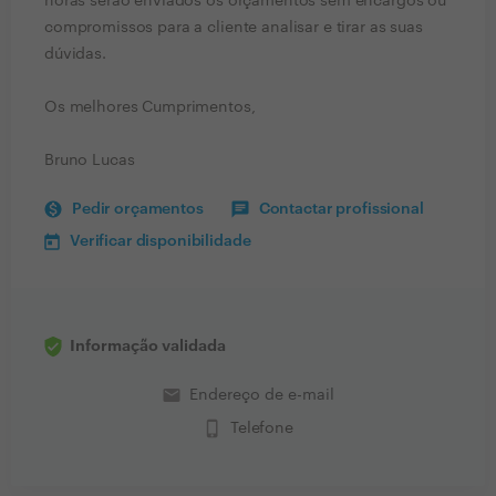
horas serão enviados os orçamentos sem encargos ou
compromissos para a cliente analisar e tirar as suas
dúvidas.
Os melhores Cumprimentos,
Bruno Lucas
Pedir orçamentos
Contactar profissional
Verificar disponibilidade
Informação validada
email
Endereço de e-mail
phone_iphone
Telefone