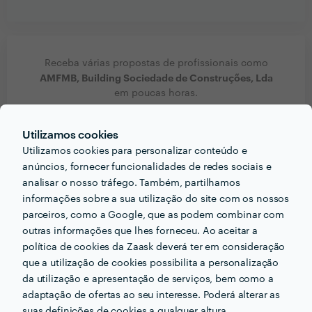
Receba várias propostas de profissionais como
AMFMB, Building Sociedade de Construções, Lda
em poucas horas.
Utilizamos cookies
Utilizamos cookies para personalizar conteúdo e
anúncios, fornecer funcionalidades de redes sociais e
Outros serviços proporcionados por
AMFMB, Building
analisar o nosso tráfego. Também, partilhamos
Sociedade de Construções, Lda
informações sobre a sua utilização do site com os nossos
parceiros, como a Google, que as podem combinar com
Remodelações em vila-franca-de-xira
outras informações que lhes forneceu. Ao aceitar a
política de cookies da Zaask deverá ter em consideração
Pintores em vila-franca-de-xira
que a utilização de cookies possibilita a personalização
Remodelar Cozinha em vila-franca-de-xira
da utilização e apresentação de serviços, bem como a
adaptação de ofertas ao seu interesse. Poderá alterar as
Pavimento Flutuante em vila-franca-de-xira
suas definições de cookies a qualquer altura.