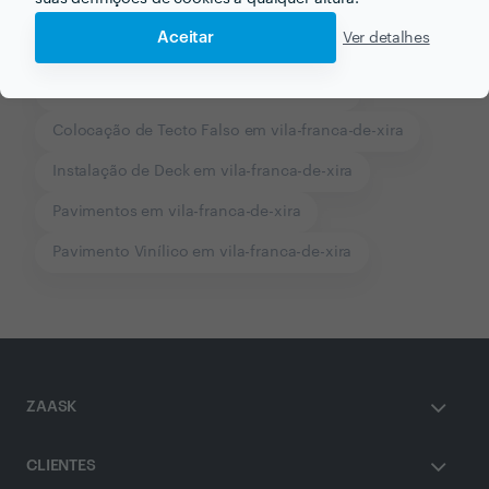
Construção de Casa Pré-fabricada em vila-franca-de-
Aceitar
Ver detalhes
xira
Paredes de Pladur em vila-franca-de-xira
Colocação de Tecto Falso em vila-franca-de-xira
Instalação de Deck em vila-franca-de-xira
Pavimentos em vila-franca-de-xira
Pavimento Vinílico em vila-franca-de-xira
ZAASK
CLIENTES