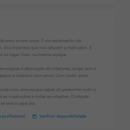
o de amor e com amor. É um testemunho da
. Dos instantes que nos refazem e melhoram. É
m só lugar. Tudo na mesma equipa.
 renovações e decoração de interiores, surge com o
, espaços e objectos com amor. Com muito amor.
 conta com uma equipa capaz de preencher todo o
s as inspirações e todas as criações. ​Contacte-
ue temos para dar.
 profissional
Verificar disponibilidade