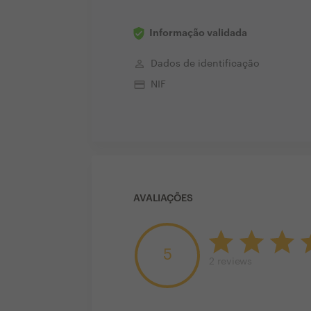
Informação validada
perm_identity
Dados de identificação
credit_card
NIF
AVALIAÇÕES
5
2
reviews