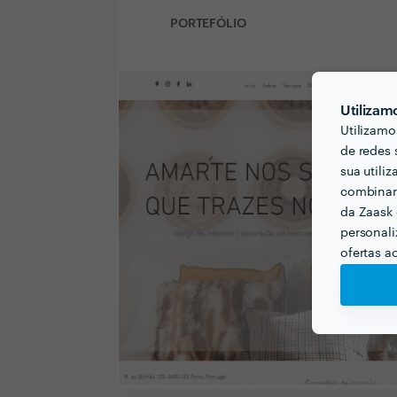
PORTEFÓLIO
Utilizam
Utilizamo
de redes 
sua utili
combinar 
da Zaask 
personali
ofertas a