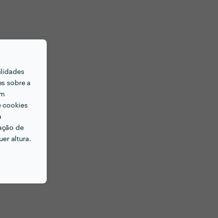
alidades
es sobre a
em
e cookies
a
ação de
er altura.