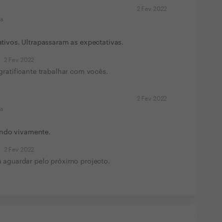
2 Fev 2022
ma
iativos. Ultrapassaram as expectativas.
2 Fev 2022
ratificante trabalhar com vocês.
2 Fev 2022
ma
endo vivamente.
2 Fev 2022
 aguardar pelo próximo projecto.