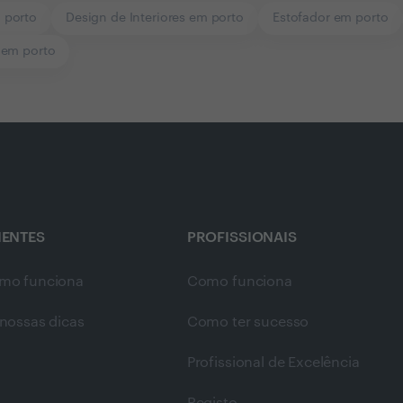
 porto
Design de Interiores em porto
Estofador em porto
 em porto
IENTES
PROFISSIONAIS
mo funciona
Como funciona
nossas dicas
Como ter sucesso
Profissional de Excelência