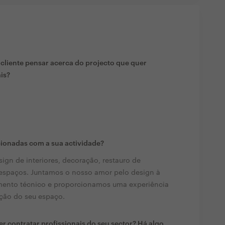
liente pensar acerca do projecto que quer
ais?
cionadas com a sua actividade?
ign de interiores, decoração, restauro de
 espaços. Juntamos o nosso amor pelo design à
mento técnico e proporcionamos uma experiência
ção do seu espaço.
r contratar profissionais do seu sector? Há algo