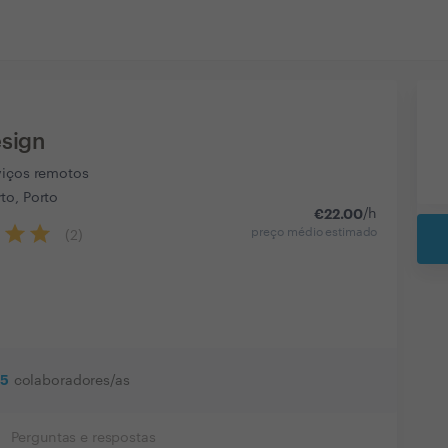
sign
viços remotos
to, Porto
€
22.00
/h
preço médio estimado
(
2
)
5
colaboradores/as
Perguntas e respostas