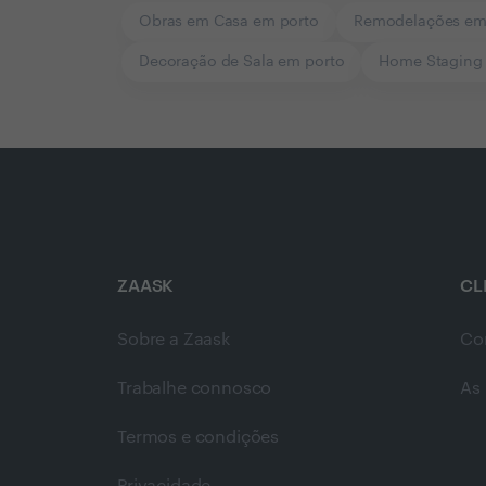
Obras em Casa em porto
Remodelações em
Decoração de Sala em porto
Home Staging
ZAASK
CL
Sobre a Zaask
Co
Trabalhe connosco
As 
Termos e condições