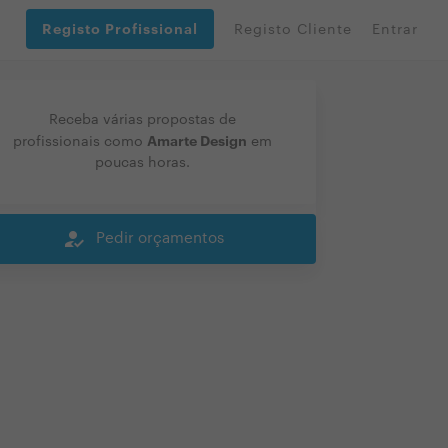
Registo Profissional
Registo Cliente
Entrar
Receba várias propostas de
Amarte Design
profissionais como
em
poucas horas.
how_to_reg
Pedir orçamentos