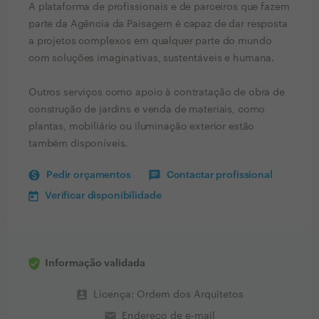
A plataforma de profissionais e de parceiros que fazem
parte da Agência da Paisagem é capaz de dar resposta
a projetos complexos em qualquer parte do mundo
com soluções imaginativas, sustentáveis e humana.
Outros serviços como apoio à contratação de obra de
construção de jardins e venda de materiais, como
plantas, mobiliário ou iluminação exterior estão
também disponíveis.
Pedir orçamentos
Contactar profissional
Verificar disponibilidade
Informação validada
perm_contact_calendar
Licença: Ordem dos Arquitetos
email
Endereço de e-mail