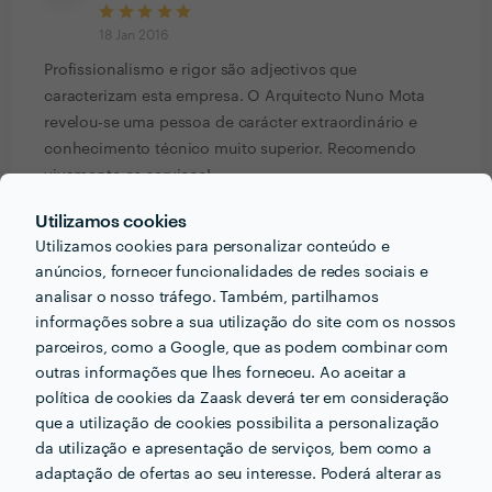
18 Jan 2016
Profissionalismo e rigor são adjectivos que
caracterizam esta empresa. O Arquitecto Nuno Mota
revelou-se uma pessoa de carácter extraordinário e
conhecimento técnico muito superior. Recomendo
vivamente os serviços!
Resposta de Agência da Paisagem
Utilizamos cookies
19 Jan 2016
Utilizamos cookies para personalizar conteúdo e
Muito obrigado Hugo, Ã© bom saber que os
anúncios, fornecer funcionalidades de redes sociais e
clientes ficam satisfeitos.
analisar o nosso tráfego. Também, partilhamos
informações sobre a sua utilização do site com os nossos
parceiros, como a Google, que as podem combinar com
Pedro Lameira
outras informações que lhes forneceu. Ao aceitar a
Trabalho realizado fora da plataforma
política de cookies da Zaask deverá ter em consideração
18 Jan 2016
que a utilização de cookies possibilita a personalização
da utilização e apresentação de serviços, bem como a
Trabalho muito profissional, aliando conhecimento
adaptação de ofertas ao seu interesse. Poderá alterar as
técnico, bom gosto e disponibilidade. O resultado