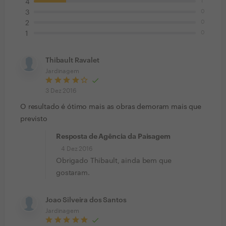
1
4
0
3
0
2
0
1
Thibault Ravalet
Jardinagem
3 Dez 2016
O resultado é ótimo mais as obras demoram mais que
previsto
Resposta de Agência da Paisagem
4 Dez 2016
Obrigado Thibault, ainda bem que
gostaram.
Joao Silveira dos Santos
Jardinagem