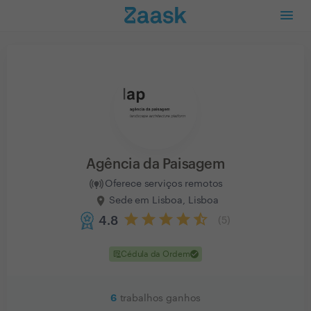
Agência da Paisagem
Oferece serviços remotos
Sede em Lisboa, Lisboa
4.8
(
5
)
clinical_notes
check
Cédula da Ordem
6
trabalhos ganhos