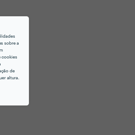
alidades
es sobre a
em
e cookies
a
ação de
er altura.