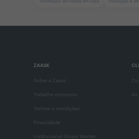
Animação de Festas em beja
Produção e Se
ZAASK
CL
Sobre a Zaask
Co
Trabalhe connosco
As 
Termos e condições
Privacidade
Institucional Grupo Worten