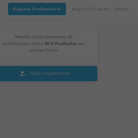
Registo Profissional
Registo Cliente
Entrar
Receba várias propostas de
ACA Produções
profissionais como
em
poucas horas.
how_to_reg
Pedir orçamentos