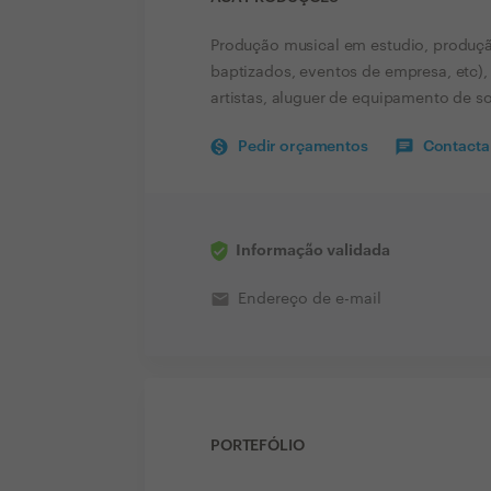
Produção musical em estudio, produçã
baptizados, eventos de empresa, etc)
artistas, aluguer de equipamento de so
Pedir orçamentos
Contactar
Informação validada
email
Endereço de e-mail
PORTEFÓLIO