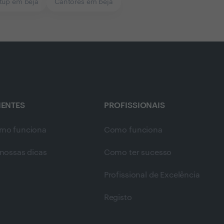
tup em beja
Cantores em beja
IENTES
PROFISSIONAIS
mo funciona
Como funciona
nossas dicas
Como ter sucesso
Profissional de Excelência
Registo