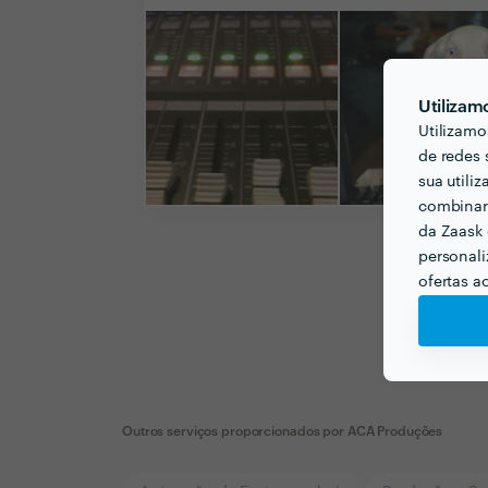
Utilizam
Utilizamo
de redes 
sua utili
combinar 
da Zaask 
personali
ofertas a
Outros serviços proporcionados por
ACA Produções