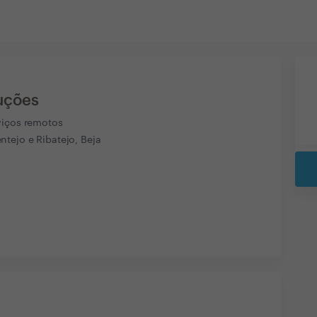
uções
viços remotos
tejo e Ribatejo, Beja