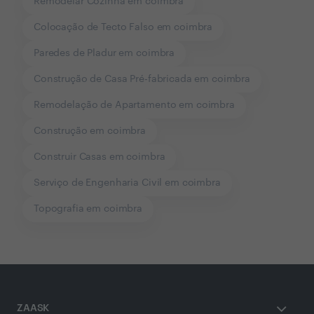
Remodelar Cozinha em coimbra
Colocação de Tecto Falso em coimbra
Paredes de Pladur em coimbra
Construção de Casa Pré-fabricada em coimbra
Remodelação de Apartamento em coimbra
Construção em coimbra
Construir Casas em coimbra
Serviço de Engenharia Civil em coimbra
Topografia em coimbra
ZAASK