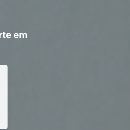
rte em