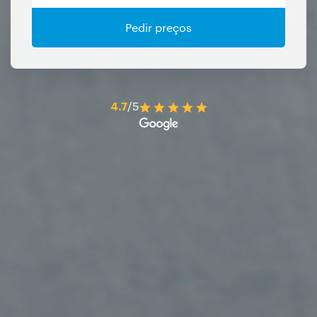
Pedir preços
4.7
/5