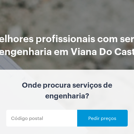
lhores profissionais com se
engenharia em Viana Do Cas
Onde procura serviços de
engenharia?
Pedir preços