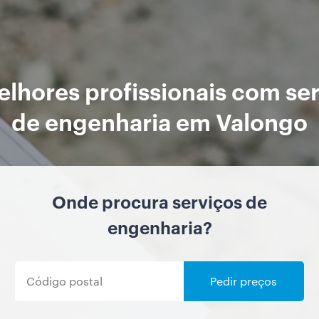
lhores profissionais com se
de engenharia em Valongo
Onde procura serviços de
engenharia?
Pedir preços