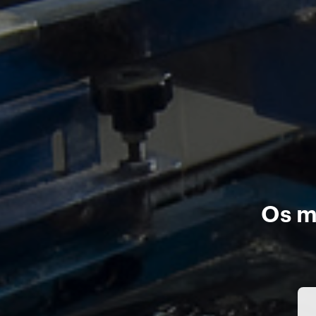
Os me