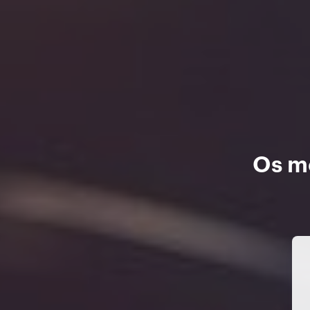
Os me