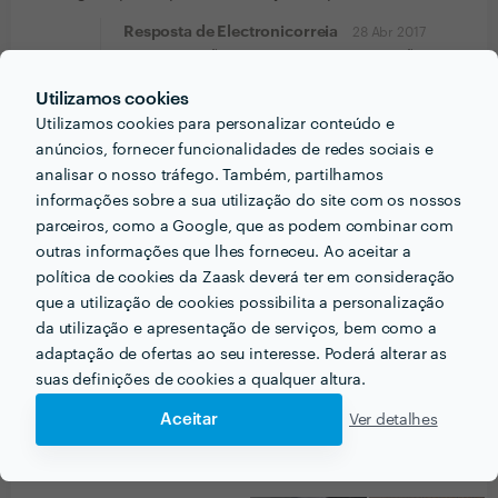
Resposta de Electronicorreia
28 Abr 2017
Obrigado nÃ³s pela escolha e confianÃ§a.
Cumprimentos
Utilizamos cookies
Utilizamos cookies para personalizar conteúdo e
anúncios, fornecer funcionalidades de redes sociais e
analisar o nosso tráfego. Também, partilhamos
informações sobre a sua utilização do site com os nossos
PRÉMIOS ZAASK
parceiros, como a Google, que as podem combinar com
outras informações que lhes forneceu. Ao aceitar a
política de cookies da Zaask deverá ter em consideração
1 vez Profissional de Excelência
que a utilização de cookies possibilita a personalização
🎉 Este/a profissional conseguiu a maior
designação da Zaask em
2017
.
da utilização e apresentação de serviços, bem como a
adaptação de ofertas ao seu interesse. Poderá alterar as
suas definições de cookies a qualquer altura.
Aceitar
Ver detalhes
PORTEFÓLIO