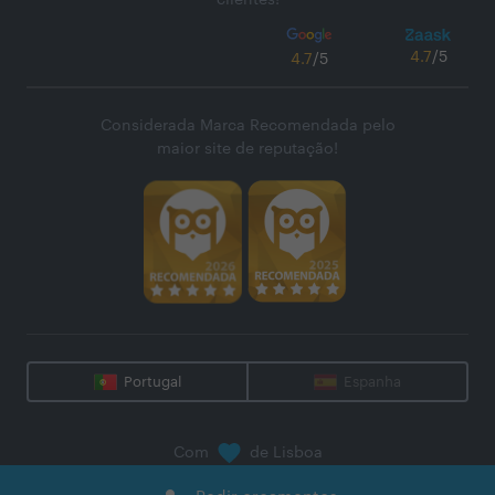
clientes!
4.7
/5
4.7
/5
Considerada Marca Recomendada pelo
maior site de reputação!
Portugal
Espanha
Com
de Lisboa
@
2026
Zaask - Plataforma Digital, S.A.