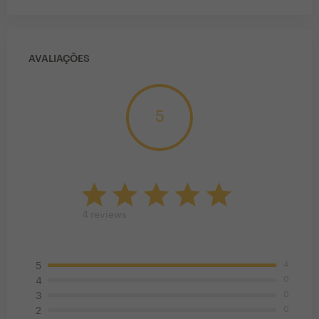
AVALIAÇÕES
5
4
reviews
4
5
0
4
0
3
0
2