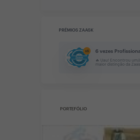
PRÉMIOS ZAASK
6 vezes Profission
x
6
🔥 Uau! Encontrou um/a 
maior distinção da Zaa
PORTEFÓLIO