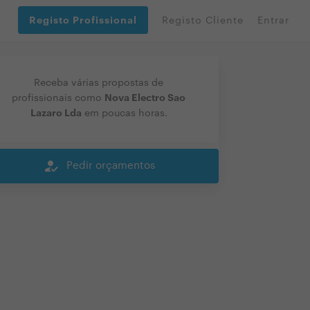
Registo Profissional
Registo Cliente
Entrar
Receba várias propostas de
Nova Electro Sao
profissionais como
Lazaro Lda
em poucas horas.
how_to_reg
Pedir orçamentos