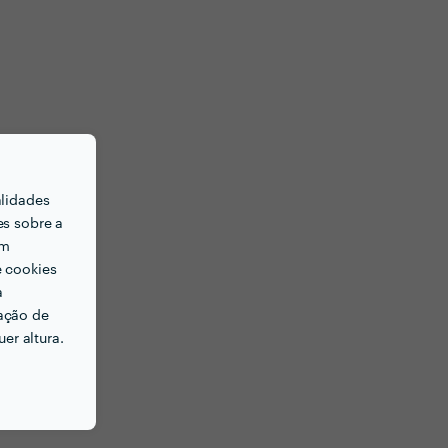
alidades
es sobre a
em
e cookies
a
ação de
er altura.