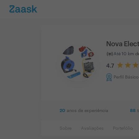
Nova Elect
Até 10 km d
4.7
Perfil Básico
20
88
anos de experiência
Sobre
Avaliações
Portefólio