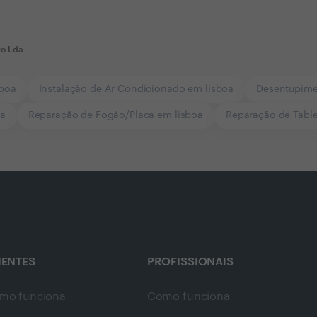
ro Lda
sboa
Instalação de Ar Condicionado em lisboa
Desentupime
oa
Reparação de Fogão/Placa em lisboa
Reparação de Table
IENTES
PROFISSIONAIS
mo funciona
Como funciona