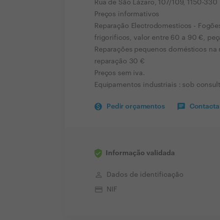
Rua de São Lázaro, 107/109, 1150-330
Preços informativos
Reparação Electrodomesticos - Fogões
frigorificos, valor entre 60 a 90 €, peç
Reparações pequenos domésticos na no
reparação 30 €
Preços sem iva.
Equipamentos industriais : sob consul
Pedir orçamentos
Contactar
Informação validada
perm_identity
Dados de identificação
credit_card
NIF