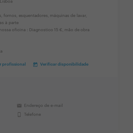
 Lisboa
, fornos, esquentadores, máquinas de lavar,
as à parte
ssa oficina : Diagnostico 15 €, mão de obra
ta
 profissional
Verificar disponibilidade
email
Endereço de e-mail
phone_iphone
Telefone