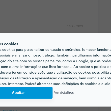
17 Out 2024
ao Lazaro Lda
os cookies
17 Out 2024
s cookies para personalizar conteúdo e anúncios, fornecer funcion
re ao dispor.
sociais e analisar o nosso tráfego. Também, partilhamos informaçõ
zação do site com os nossos parceiros, como a Google, que as pod
30 Jul 2024
com outras informações que lhes forneceu. Ao aceitar a política d
deverá ter em consideração que a utilização de cookies possibilita 
zação da utilização e apresentação de serviços, bem como a adapt
ao Lazaro Lda
30 Jul 2024
o seu interesse. Poderá alterar as suas definições de cookies a qualqu
 sempre ao dispor.
Aceitar
Ver detalhes