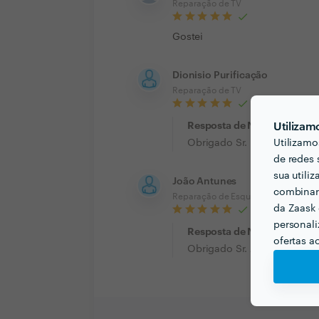
Reparação de TV
Gostei
Dionisio Purificação
Reparação de TV
Resposta de Nova Electro S
Utilizam
Utilizamo
Obrigado Sr. Dionisio, semp
de redes 
sua utili
João Antunes
combinar 
Reparação de Esquentador a Gás
da Zaask 
personali
Resposta de Nova Electro S
ofertas a
Obrigado Sr. João Antunes,