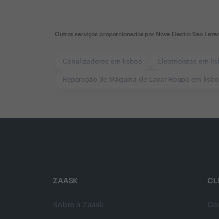
Outros serviços proporcionados por
Nova Electro Sao Laza
Canalizadores em lisboa
Electricistas em li
Reparação de Máquina de Lavar Roupa em lisb
ZAASK
CL
Sobre a Zaask
Co