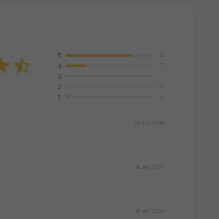
58
5
17
4
1
3
0
2
2
1
20 Jul 2026
8 Jan 2025
8 Jan 2025