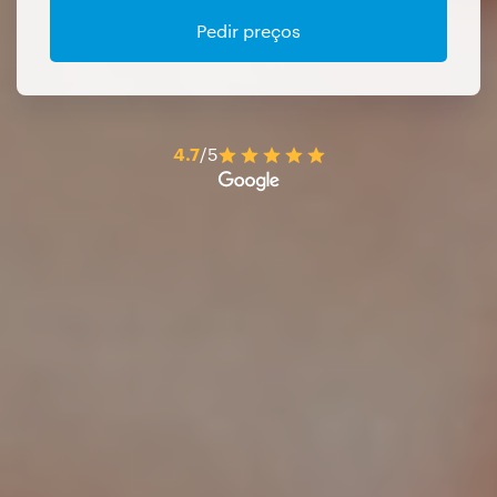
Pedir preços
4.7
/5