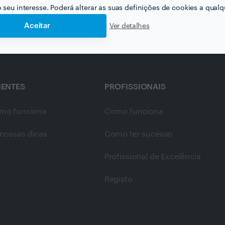
o seu interesse. Poderá alterar as suas definições de cookies a qualqu
Aceitar
Ver detalhes
IENTES
PROFISSIONAIS
mo funciona
Como funciona
nossas dicas
Como ter sucesso
Profissional de Excelência
Registo