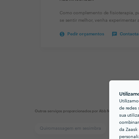
Como complemento de fisioterapia, par
se sentir melhor, venha experimentar
Pedir orçamentos
Contactar
Utilizam
Utilizamo
de redes 
Outros serviços proporcionados por
Abb Massagem
sua utili
combinar 
Quiromassagem em sesimbra
da Zaask 
personali