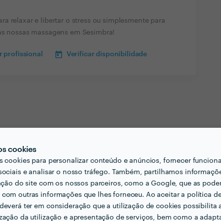
a relaxar e libertar o stress ou simplesmente para
 as nossas massagens em Sesimbra!
 profissional
Verificar disponibilidade
os cookies
s cookies para personalizar conteúdo e anúncios, fornecer funcion
sociais e analisar o nosso tráfego. Também, partilhamos informaçõ
zação do site com os nossos parceiros, como a Google, que as pod
com outras informações que lhes forneceu. Ao aceitar a política d
deverá ter em consideração que a utilização de cookies possibilita 
zação da utilização e apresentação de serviços, bem como a adapt