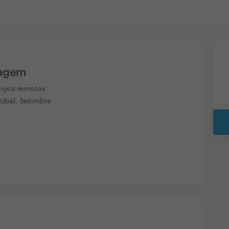
agem
viços remotos
úbal, Sesimbra