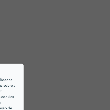
alidades
es sobre a
em
e cookies
a
ação de