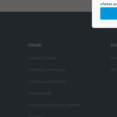
ofertas a
ZAASK
CL
Sobre a Zaask
Co
Trabalhe connosco
As 
Termos e condições
Privacidade
Institucional Grupo Worten
Worten