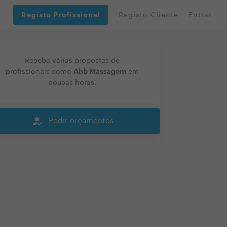
Registo Profissional
Registo Cliente
Entrar
Receba várias propostas de
Abb Massagem
profissionais como
em
poucas horas.
how_to_reg
Pedir orçamentos