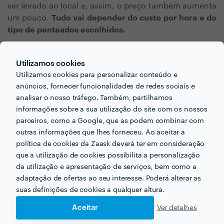
ser levado ao local e, assim, o preço também aumenta
um pouco.
Tudo vai depender do custo por hora e do
tipo de penteados escolhidos.
Edição das fotografias
Utilizamos cookies
Utilizamos cookies para personalizar conteúdo e
anúncios, fornecer funcionalidades de redes sociais e
Depois da sessão, é necessário que o fotógrafo ou
analisar o nosso tráfego. Também, partilhamos
fotógrafa melhore as fotografias, editando-as. Assim,
informações sobre a sua utilização do site com os nossos
é acarretado no valor final o número de horas
parceiros, como a Google, que as podem combinar com
investidas para o resultado final.
A ou ocliente pode
outras informações que lhes forneceu. Ao aceitar a
também escolher que tipo de edição deseja, se
política de cookies da Zaask deverá ter em consideração
simples ou complexa, adicionando elementos à
que a utilização de cookies possibilita a personalização
imagem ou não.
da utilização e apresentação de serviços, bem como a
adaptação de ofertas ao seu interesse. Poderá alterar as
Entrega do produto final
suas definições de cookies a qualquer altura.
Aceitar
Ver detalhes
A entrega pode ser definida também em várias formas: