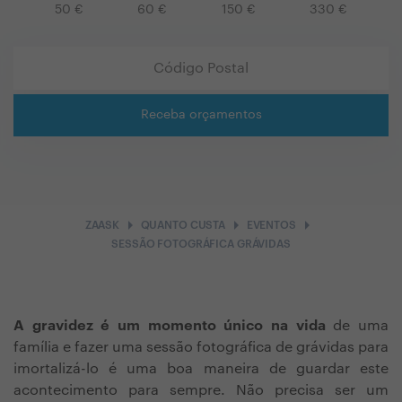
50
€
60
€
150
€
330
€
Receba orçamentos
arrow_right
arrow_right
arrow_right
ZAASK
QUANTO CUSTA
EVENTOS
SESSÃO FOTOGRÁFICA GRÁVIDAS
A gravidez é um momento único na vida
de uma
família e fazer uma sessão fotográfica de grávidas para
imortalizá-lo é uma boa maneira de guardar este
acontecimento para sempre. Não precisa ser um