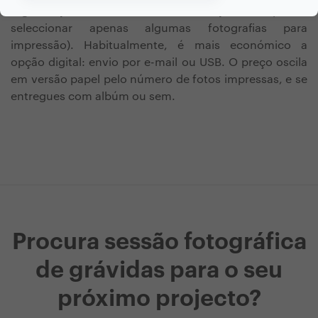
digital, por USB, num álbum impresso
, (pode
seleccionar apenas algumas fotografias para
impressão). Habitualmente, é mais económico a
opção digital: envio por e-mail ou USB. O preço oscila
em versão papel pelo número de fotos impressas, e se
entregues com albúm ou sem.
Procura sessão fotográfica
de grávidas para o seu
próximo projecto?