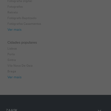
Fotografia Digital
Fotografos
Retrato
Fotógrafo Baptizado
Fotógrafos Casamentos
Ver mais
Cidades populares
Lisboa
Porto
Sintra
Vila Nova De Gaia
Braga
Ver mais
ZAASK