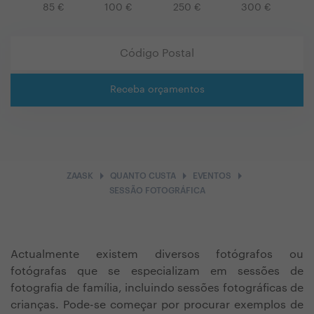
85
€
100
€
250
€
300
€
Receba orçamentos
arrow_right
arrow_right
arrow_right
ZAASK
QUANTO CUSTA
EVENTOS
SESSÃO FOTOGRÁFICA
Actualmente existem diversos fotógrafos ou
fotógrafas que se especializam em sessões de
fotografia de família, incluindo sessões fotográficas de
crianças. Pode-se começar por procurar exemplos de