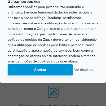
Utilizamos cookies
Utilizamos cookies para personalizar conteúdo e
anúncios, fornecer funcionalidades de redes sociais e
analisar o nosso tráfego. Também, partilhamos
Procura sessão fotográfica
informações sobre a sua utilização do site com os nossos
parceiros, como a Google, que as podem combinar com
de crianças para o seu
outras informações que lhes forneceu. Ao aceitar a
política de cookies da Zaask deverá ter em consideração
próximo projecto?
que a utilização de cookies possibilita a personalização
da utilização e apresentação de serviços, bem como a
Agora que tem uma ideia dos preços vamos encontar
adaptação de ofertas ao seu interesse. Poderá alterar as
o profissional certo para si!
suas definições de cookies a qualquer altura.
Aceitar
Ver detalhes
Faça o seu pedido sem compromisso