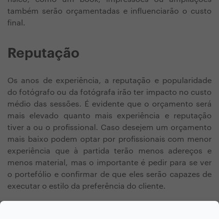
também serão orçamentadas e influenciarão o custo
final.
Reputação
Os anos de experiência, a reputação e popularidade
do fotógrafo ou da fotógrafa irão ter impacto no custo
médio das sessões. É evidente que o orçamento será
mais elevado quanto mais experiência e reputação
tiver a ou o profissional. Caso desejem um orçamento
mais baixo podem optar por profissionais com menor
experiência que à partida terão menos adereços e
menos material, mas o importante é pedir para se ver
o portefólio e confirmar de que eles serão capazes de
executar o estilo da preferência do cliente.