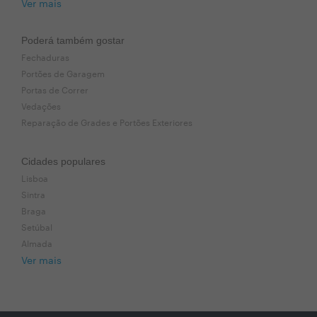
Ver mais
Poderá também gostar
Fechaduras
Portões de Garagem
Portas de Correr
Vedações
Reparação de Grades e Portões Exteriores
Cidades populares
Lisboa
Sintra
Braga
Setúbal
Almada
Ver mais