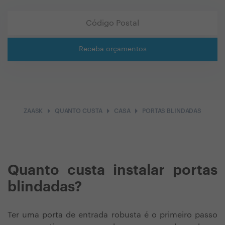
Receba orçamentos
arrow_right
arrow_right
arrow_right
ZAASK
QUANTO CUSTA
CASA
PORTAS BLINDADAS
Quanto custa instalar portas
blindadas?
Ter uma porta de entrada robusta é o primeiro passo