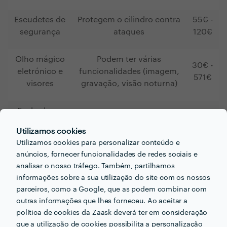
Escudetes de
Protegem o cilindro contra
55€ -
segurança
ataques
120€
Olho mágico
Podem ter várias
30€ -
eletrónico e
funcionalidades (imagem,
571€
visores
gravação, visão noturna)
Fechaduras
São específicas para portas
100€ -
adicionais ou
blindadas
250€
Utilizamos cookies
multiponto
Utilizamos cookies para personalizar conteúdo e
anúncios, fornecer funcionalidades de redes sociais e
Cilindros de
analisar o nosso tráfego. Também, partilhamos
Protegem contra técnicas
40€ -
alta
informações sobre a sua utilização do site com os nossos
de arrombamento
180€
segurança
parceiros, como a Google, que as podem combinar com
outras informações que lhes forneceu. Ao aceitar a
política de cookies da Zaask deverá ter em consideração
Alarmes
Dispositivos básicos de
15€ -
que a utilização de cookies possibilita a personalização
integrados e