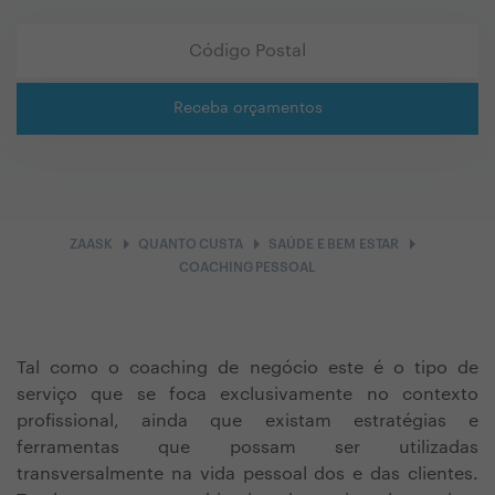
Receba orçamentos
arrow_right
arrow_right
arrow_right
ZAASK
QUANTO CUSTA
SAÚDE E BEM ESTAR
COACHING PESSOAL
Tal como o coaching de negócio este é o tipo de
serviço que se foca exclusivamente no contexto
profissional, ainda que existam estratégias e
ferramentas que possam ser utilizadas
transversalmente na vida pessoal dos e das clientes.