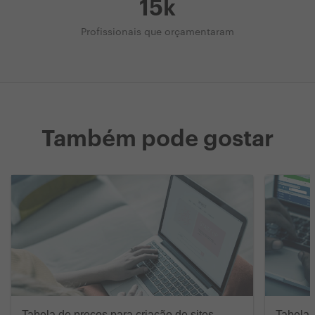
15k
Profissionais que orçamentaram
Também pode gostar
Tabela de preços para criação de sites
Tabela 