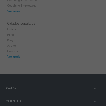
Coaching Auto-estima
Coaching Empresarial
Ver mais
Cidades populares
Lisboa
Porto
Braga
Aveiro
Cascais
Ver mais
ZAASK
CLIENTES