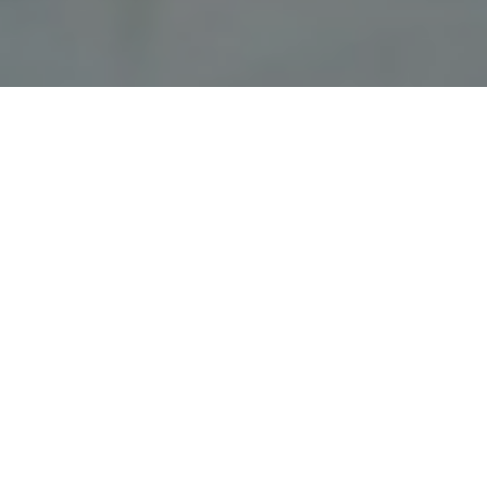
Faça o seu pedido sem compromisso
Preencha um breve questionário explicando-nos aquilo
de que necessita.