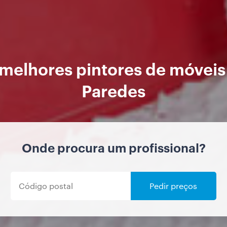
melhores pintores de móvei
Paredes
Onde procura um profissional?
Pedir preços