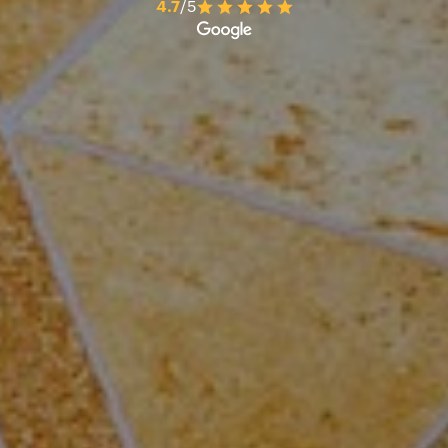
4.7
/5