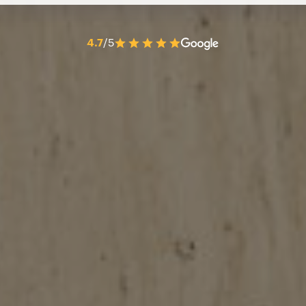
4.7
/5