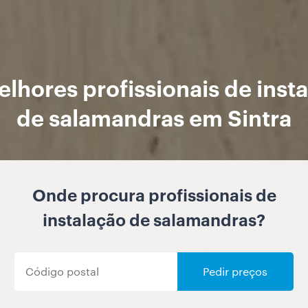
lhores profissionais de inst
de salamandras em Sintra
Onde procura profissionais de
instalação de salamandras?
Pedir preços