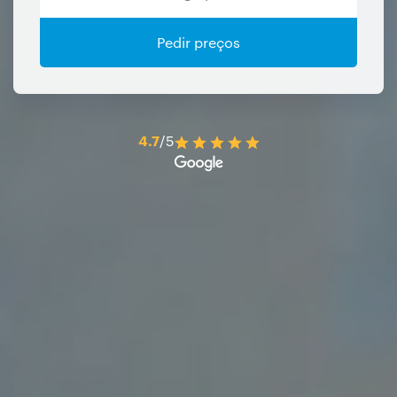
Pedir preços
4.7
/5