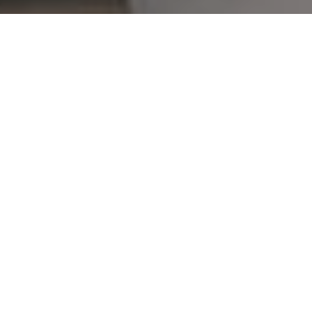
Faça o seu pedido sem compromisso
Preencha um breve questionário explicando-nos aquilo
de que necessita.