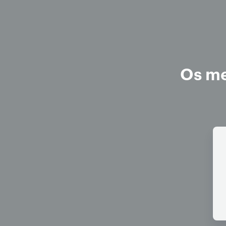
Os me