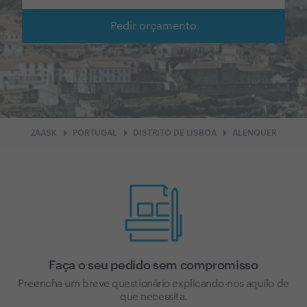
Pedir orçamento
arrow_right
arrow_right
arrow_right
ZAASK
PORTUGAL
DISTRITO DE LISBOA
ALENQUER
Faça o seu pedido sem compromisso
Preencha um breve questionário explicando-nos aquilo de
que necessita.