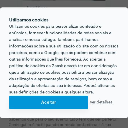
Logótipos
Utilizamos cookies
Utilizamos cookies para personalizar conteúdo e
Cartões de Visita
anúncios, fornecer funcionalidades de redes sociais e
Contabilidade Organizada
analisar o nosso tráfego. Também, partilhamos
informações sobre a sua utilização do site com os nossos
Contabilistas
parceiros, como a Google, que as podem combinar com
outras informações que lhes forneceu. Ao aceitar a
Design Gráfico
política de cookies da Zaask deverá ter em consideração
que a utilização de cookies possibilita a personalização
Logótipos
da utilização e apresentação de serviços, bem como a
Revisores e Editores Textos
adaptação de ofertas ao seu interesse. Poderá alterar as
suas definições de cookies a qualquer altura.
Aceitar
Ver detalhes
Serviços para o seu evento
Sabemos que para o seu evento tudo tem que ser perfeito!
Consegui-lo é fácil quando contrata profissionais à sua