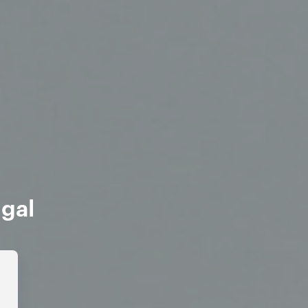
e
ugal