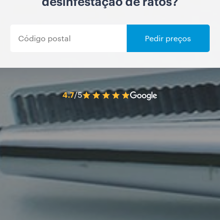
desinfestação de ratos?
Pedir preços
4.7
/5