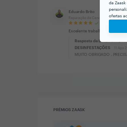
da Zaask 
personali
Eduardo Brito
ofertas a
Reparação de Canos
Excelente trabalho. Rápido e pr
Resposta de SIRLIMPA LI
DESINFESTAÇÕES
11 Ago 
MUITO OBRIGADO . PRECI
PRÉMIOS ZAASK