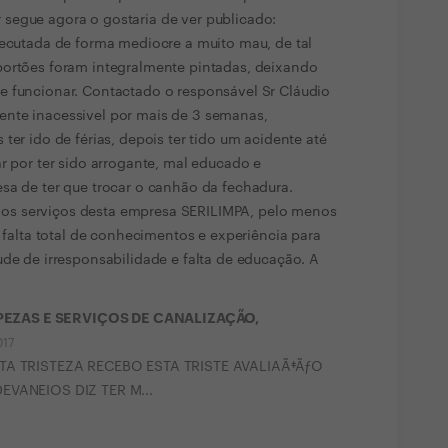
segue agora o gostaria de ver publicado:
xecutada de forma mediocre a muito mau, de tal
portões foram integralmente pintadas, deixando
e funcionar. Contactado o responsável Sr Cláudio
nte inacessivel por mais de 3 semanas,
ter ido de férias, depois ter tido um acidente até
ar por ter sido arrogante, mal educado e
sa de ter que trocar o canhão da fechadura.
s serviços desta empresa SERILIMPA, pelo menos
a falta total de conhecimentos e experiência para
ude de irresponsabilidade e falta de educação. A
MPEZAS E SERVIÇOS DE CANALIZAÇÃO,
017
A TRISTEZA RECEBO ESTA TRISTE AVALIAÃ‡ÃƒO
VANEIOS DIZ TER M...