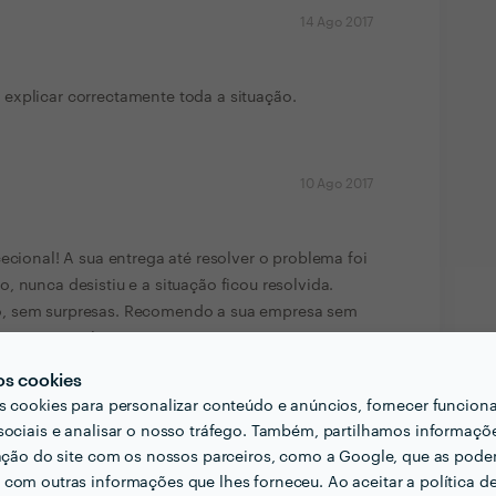
14 Ago 2017
explicar correctamente toda a situação.
10 Ago 2017
ecional! A sua entrega até resolver o problema foi
, nunca desistiu e a situação ficou resolvida.
, sem surpresas. Recomendo a sua empresa sem
a que nos voltaremos a cruzar!
MPEZAS E SERVIÇOS DE CANALIZAÇÃO,
os cookies
2017
s cookies para personalizar conteúdo e anúncios, fornecer funcion
PELA CONFIANÃ‡A EM MIM DEPOSITADA. SEMPRE
sociais e analisar o nosso tráfego. Também, partilhamos informaçõ
EJA ME ENTREGO A...
zação do site com os nossos parceiros, como a Google, que as pod
com outras informações que lhes forneceu. Ao aceitar a política d