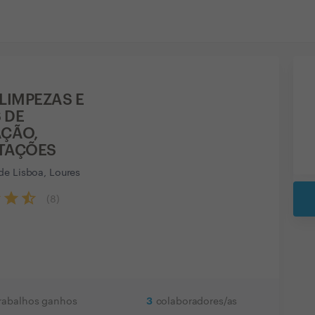
 LIMPEZAS E
 DE
AÇÃO,
STAÇÕES
de Lisboa, Loures
(
8
)
3
rabalhos ganhos
colaboradores/as