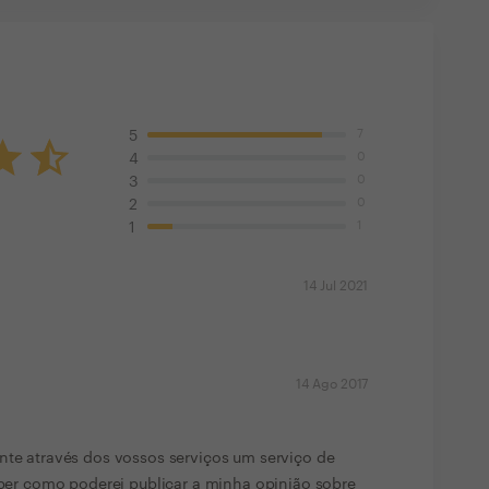
7
5
0
4
0
3
0
2
1
1
14 Jul 2021
14 Ago 2017
nte através dos vossos serviços um serviço de
saber como poderei publicar a minha opinião sobre