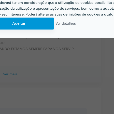
deverá ter em consideração que a utilização de cookies possibilita 
zação da utilização e apresentação de serviços, bem como a adapt
9 Ago 2017
o seu interesse. Poderá alterar as suas definições de cookies a qualqu
Aceitar
Ver detalhes
ofissional.
MPEZAS E SERVIÇOS DE CANALIZAÇÃO,
2017
SANDO ESTAMOS SEMPRE PARA VOS SERVIR.
Ver mais