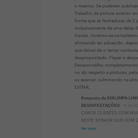
o mesmo. Se puderem publicar 
Trabalho de pintura exterior e
forma que as fechaduras de 2 
inclusivamente de uma delas d
Garcia, mostrou-se completame
afirmando ter adoecido, depois 
que deixei de o tentar contact
despropositado. Fiquei a despe
Desaconselho completamente o
no diz respeito a pinturas, pel
os exercer, culminando na atit
EVITAR.
Resposta de SIRLIMPA LI
DESINFESTAÇÕES
11 Set 2
CAROS CLIENTES COM MUIT
DESTE SENHOR QUE COM DE
Ver mais