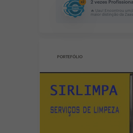
2 vezes Profission
x
2
🔥 Uau! Encontrou um/a 
maior distinção da Zaa
PORTEFÓLIO