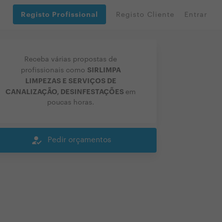
Registo Profissional
Registo Cliente
Entrar
Receba várias propostas de
SIRLIMPA
profissionais como
LIMPEZAS E SERVIÇOS DE
CANALIZAÇÃO, DESINFESTAÇÕES
em
poucas horas.
how_to_reg
Pedir orçamentos