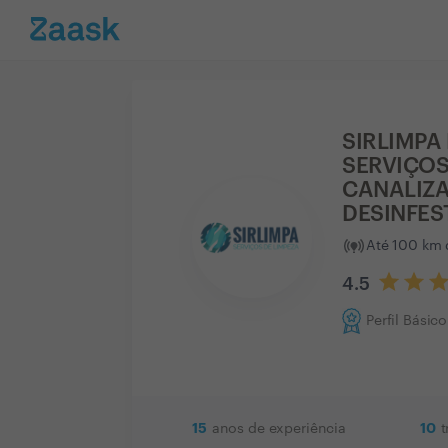
SIRLIMPA
SERVIÇOS
CANALIZ
DESINFE
Até 100 km 
4.5
Perfil Básico
15
10
anos de experiência
t