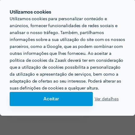
phone_iphone
Telefone
Utilizamos cookies
Utilizamos cookies para personalizar conteúdo e
anúncios, fornecer funcionalidades de redes sociais e
analisar o nosso tráfego. Também, partilhamos
informações sobre a sua utilização do site com os nossos
Receba várias propostas de profissionais como
parceiros, como a Google, que as podem combinar com
Susana Bragança
em poucas horas.
outras informações que lhes forneceu. Ao aceitar a
política de cookies da Zaask deverá ter em consideração
que a utilização de cookies possibilita a personalização
da utilização e apresentação de serviços, bem como a
adaptação de ofertas ao seu interesse. Poderá alterar as
Outros serviços proporcionados por
Susana Bragança
suas definições de cookies a qualquer altura.
Aceitar
Ver detalhes
Desinfestação em porto
Desinfestação de Ratos em porto