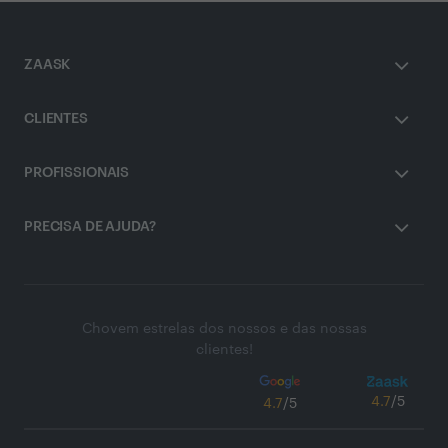
ZAASK
CLIENTES
PROFISSIONAIS
PRECISA DE AJUDA?
Chovem estrelas dos nossos e das nossas
clientes!
4.7
/5
4.7
/5