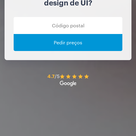
design de UI?
Pedir preços
4.7
/5