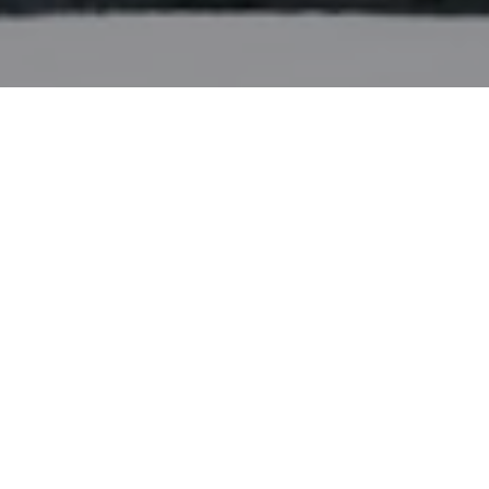
Receba vários orçamentos grátis
nos
Compare as diferentes propostas, perfis,
Co
portefólios e avaliações.
aq
ne
PORTUGAL
DISTRITO DE BRAGA
BRAGA
DECORAÇÃO DE 