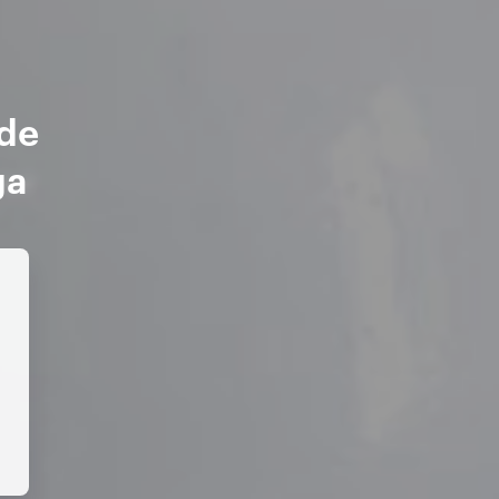
 de
ga