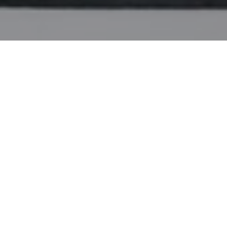
Realize o seu projecto rapidamente
nverse com os e as profissionais e escolha
uele/a que melhor se adapta às suas
cessidades.
QUARTO