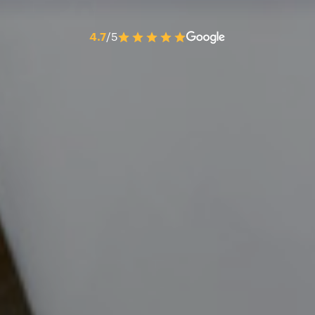
4.7
/5