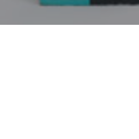
Faça o seu pedido sem compromisso
Preencha um breve questionário explicando-
aquilo de que necessita.
ZAASK