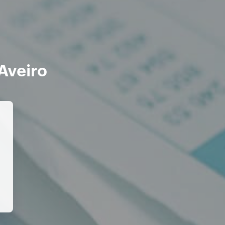
Aveiro