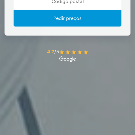
Pedir preços
4.7
/5