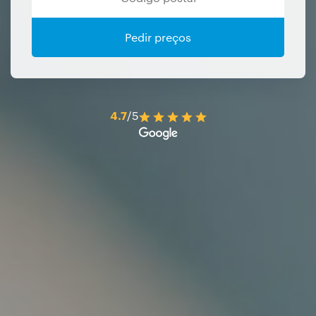
Pedir preços
4.7
/5