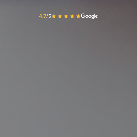
4.7
/5