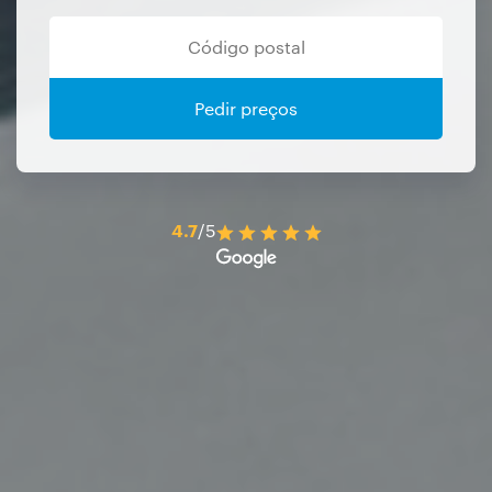
Pedir preços
4.7
/5