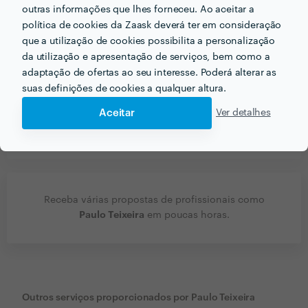
Verificar disponibilidade
outras informações que lhes forneceu. Ao aceitar a
política de cookies da Zaask deverá ter em consideração
que a utilização de cookies possibilita a personalização
da utilização e apresentação de serviços, bem como a
Informação validada
adaptação de ofertas ao seu interesse. Poderá alterar as
suas definições de cookies a qualquer altura.
perm_identity
Dados de identificação
Aceitar
Ver detalhes
email
Endereço de e-mail
Receba várias propostas de profissionais como
Paulo Teixeira
em poucas horas.
Outros serviços proporcionados por
Paulo Teixeira