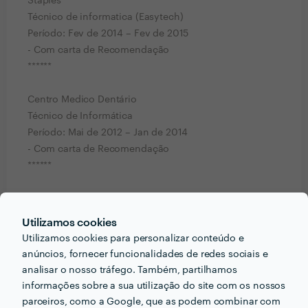
Staples
Técnico de informatica (Easytech)
Período: Fev de 2014 – Fev de 2015
- Com carta de Recomendação
******
Centro Medico Dentário
Técnico de Informática
Período: Mai de 2012 – Jan de 2014
- Com carta de Recomendação
******
Microcenter
Técnico de Informática
Utilizamos cookies
Período: Jun de 2011 – Jan de 2012
Utilizamos cookies para personalizar conteúdo e
- Com carta de Recomendação
anúncios, fornecer funcionalidades de redes sociais e
******
analisar o nosso tráfego. Também, partilhamos
informações sobre a sua utilização do site com os nossos
Pedir orçamentos
Contactar profissional
parceiros, como a Google, que as podem combinar com