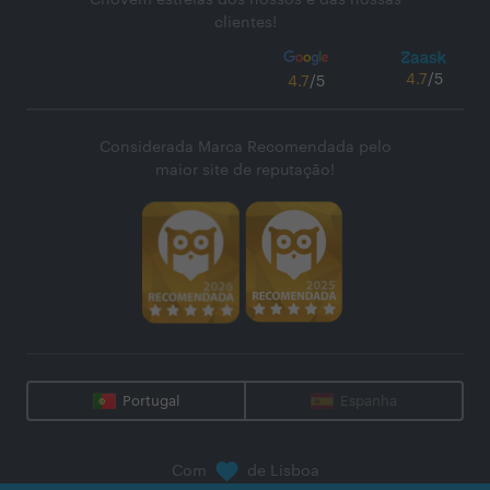
Chovem estrelas dos nossos e das nossas
clientes!
4.7
/5
4.7
/5
Considerada Marca Recomendada pelo
maior site de reputação!
Portugal
Espanha
Com
de Lisboa