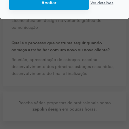
Aceitar
Ver detalhes
Que formação e experiência tem relacionadas com a
sua actividade?
Licenciatura em design na vertente gráfico de
comunicação
Qual é o processo que costuma seguir quando
começa a trabalhar com um novo ou nova cliente?
Reunião, apresentação de esboços, escolha
desenvolvimento dos primeiros esboços escolhidos,
desenvolvimento do final e finalização
Receba várias propostas de profissionais como
zepplin design
em poucas horas.