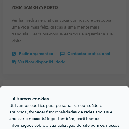
YOGA SAMKHYA PORTO
Venha meditar e praticar yoga connosco e descubra
uma vida mais feliz, graças a uma mente mais
tranquila. Descubra-nos! Já estamos a aguardar a sua
visita.
Pedir orçamentos
Contactar profissional
Verificar disponibilidade
Receba várias propostas de profissionais como
Yoga Samkhya Porto
em poucas horas.
Utilizamos cookies
Utilizamos cookies para personalizar conteúdo e
anúncios, fornecer funcionalidades de redes sociais e
analisar o nosso tráfego. Também, partilhamos
informações sobre a sua utilização do site com os nossos