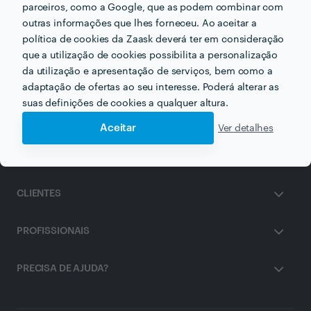
parceiros, como a Google, que as podem combinar com
Outros serviços proporcionados por
Yoga Samkhya
Porto
outras informações que lhes forneceu. Ao aceitar a
política de cookies da Zaask deverá ter em consideração
que a utilização de cookies possibilita a personalização
Meditação Guiada em porto
da utilização e apresentação de serviços, bem como a
adaptação de ofertas ao seu interesse. Poderá alterar as
suas definições de cookies a qualquer altura.
Aceitar
Ver detalhes
ZAASK
CLIENTES
PROFISSIONAIS
PRECISA DE AJUDA?