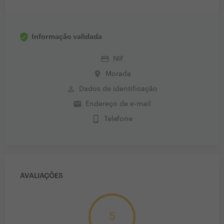
Informação validada
credit_card
NIF
place
Morada
perm_identity
Dados de identificação
email
Endereço de e-mail
phone_iphone
Telefone
AVALIAÇÕES
5