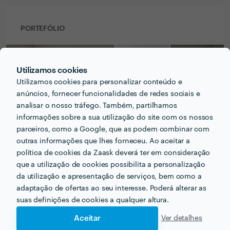
PORTEFÓLIO
Utilizamos cookies
Utilizamos cookies para personalizar conteúdo e
anúncios, fornecer funcionalidades de redes sociais e
analisar o nosso tráfego. Também, partilhamos
informações sobre a sua utilização do site com os nossos
parceiros, como a Google, que as podem combinar com
outras informações que lhes forneceu. Ao aceitar a
política de cookies da Zaask deverá ter em consideração
que a utilização de cookies possibilita a personalização
da utilização e apresentação de serviços, bem como a
PERGUNTAS E RESPOSTAS
adaptação de ofertas ao seu interesse. Poderá alterar as
suas definições de cookies a qualquer altura.
Em que informações deve um ou uma cliente pensar
Aceitar
Ver detalhes
acerca do projecto que quer realizar antes de falar