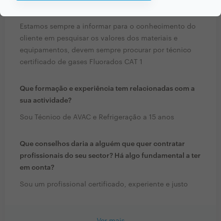
com profissionais?
Estamos sempre a informar para o conhecimento do
cliente em pesquisar os valores dos materiais e
equipamentos, devem sempre procurar por técnico
certificado de gases Fluorados CAT 1
Que formação e experiência tem relacionadas com a
sua actividade?
Sou Técnico de AVAC e Refrigeração a 15 anos
Que conselhos daria a alguém que quer contratar
profissionais do seu sector? Há algo fundamental a ter
em conta?
Sou um profissional certificado, experiente e justo