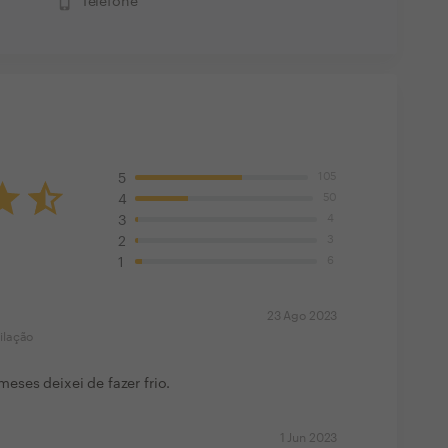
phone_iphone
Telefone
105
5
50
4
4
3
3
2
6
1
23 Ago 2023
ilação
ses deixei de fazer frio.
1 Jun 2023