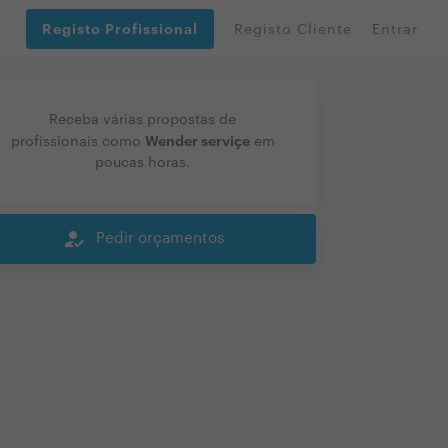
Registo Profissional
Registo Cliente
Entrar
Receba várias propostas de
Wender serviçe
profissionais como
em
poucas horas.
how_to_reg
Pedir orçamentos