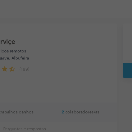
rviçe
viços remotos
arve, Albufeira
(
169
)
2
trabalhos ganhos
colaboradores/as
Perguntas e respostas