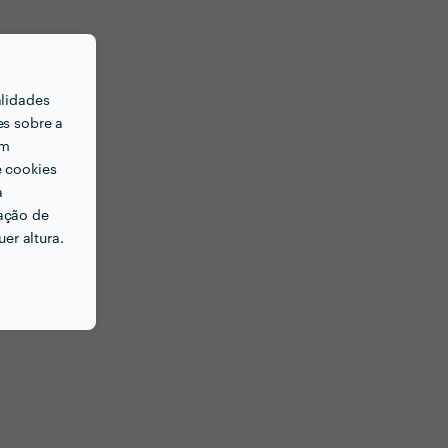
alidades
es sobre a
em
e cookies
a
ação de
er altura.