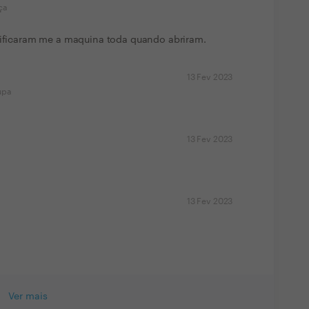
ça
anificaram me a maquina toda quando abriram.
13 Fev 2023
upa
13 Fev 2023
13 Fev 2023
Ver mais