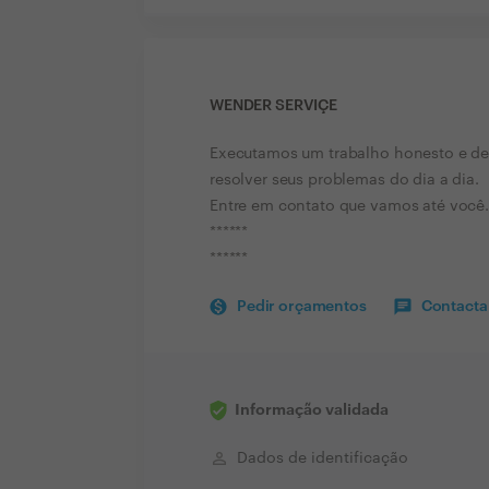
WENDER SERVIÇE
Executamos um trabalho honesto e de
resolver seus problemas do dia a dia.
Entre em contato que vamos até você.
******
******
Pedir orçamentos
Contactar
Informação validada
perm_identity
Dados de identificação