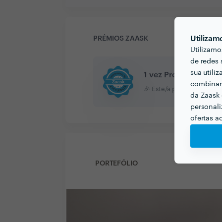
Utilizam
PRÉMIOS ZAASK
Utilizamo
de redes 
sua utili
1 vez Profissional de
combinar 
🎉 Este/a profissional co
da Zaask 
personali
ofertas a
PORTEFÓLIO