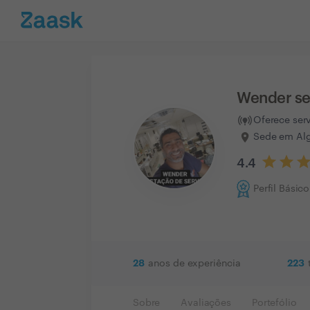
Wender se
Oferece ser
Sede em Alg
4.4
Perfil Básico
28
223
anos de experiência
Sobre
Avaliações
Portefólio