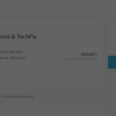
ions & TechFix
viços remotos
€
20.00
/h
arve, Portimão
preço médio estimado
1
colaboradores/as