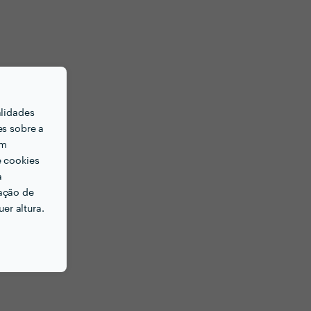
alidades
es sobre a
em
e cookies
a
ação de
er altura.