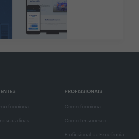
IENTES
PROFISSIONAIS
mo funciona
Como funciona
nossas dicas
Como ter sucesso
Profissional de Excelência