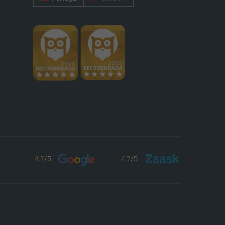
4.7
/5
4.7
/5