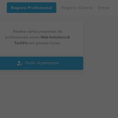
Registo Profissional
Registo Cliente
Entrar
Receba várias propostas de
Web Solutions &
profissionais como
TechFix
em poucas horas.
how_to_reg
Pedir orçamentos