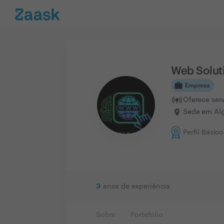
Web Solut
work
Empresa
Oferece ser
Sede em Alg
Perfil Básico
3
anos de experiência
Sobre
Portefólio