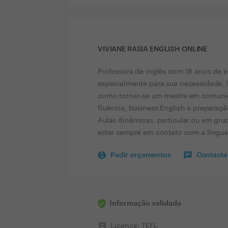
VIVIANE RASIA ENGLISH ONLINE
Professora de inglês com 18 anos de 
especialmente para sua necessidade. 
como tornar-se um mestre em comunica
fluência, business English e preparaçã
Aulas dinâmicas, particular ou em grup
estar sempre em contato com a língua
Pedir orçamentos
Contactar
Informação validada
perm_contact_calendar
Licença: TEFL