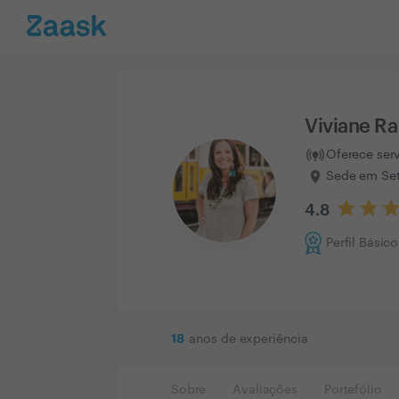
Viviane Ra
Oferece ser
Sede em Set
4.8
Perfil Básico
18
anos de experiência
Sobre
Avaliações
Portefólio