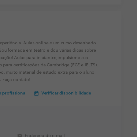
experiência. Aulas online e um curso desenhado
Sou formada em teatro e dou várias dicas sobre
ção! Aulas para iniciantes,impulsione sua
o para certificações da Cambridge (FCE e IELTS).
o, muito material de estudo extra para o aluno
. Faça contato!
 profissional
Verificar disponibilidade
email
Endereço de e-mail