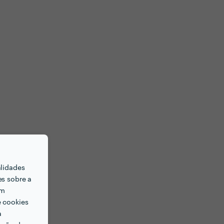
alidades
es sobre a
em
e cookies
a