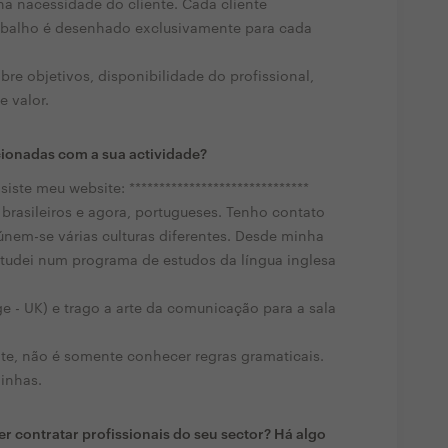
a nacessidade do cliente. Cada cliente
abalho é desenhado exclusivamente para cada
bre objetivos, disponibilidade do profissional,
e valor.
cionadas com a sua actividade?
iste meu website: ******************************
rasileiros e agora, portugueses. Tenho contato
nem-se várias culturas diferentes. Desde minha
estudei num programa de estudos da língua inglesa
e - UK) e trago a arte da comunicação para a sala
nte, não é somente conhecer regras gramaticais.
linhas.
r contratar profissionais do seu sector? Há algo