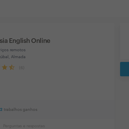
sia English Online
viços remotos
úbal, Almada
(
6
)
2
trabalhos ganhos
Perguntas e respostas