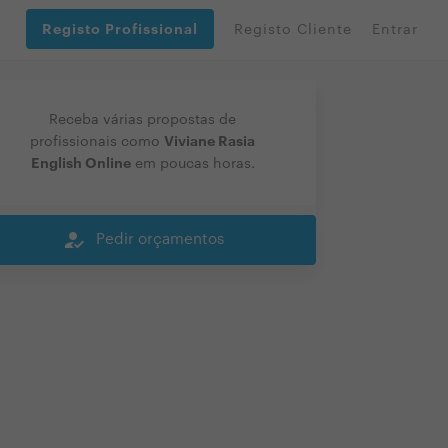
Registo Profissional
Registo Cliente
Entrar
Receba várias propostas de
Viviane Rasia
profissionais como
English Online
em poucas horas.
how_to_reg
Pedir orçamentos