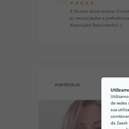
A Viviane adora ensinar. É muit
às necessidades e preferência
disposição! Recomendo!! :)
PORTEFÓLIO
Utilizam
Utilizamo
de redes 
sua utili
combinar 
da Zaask 