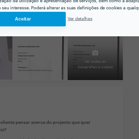
zação da utilização e apresentação de serviços, bem como a adapt
o seu interesse. Poderá alterar as suas definições de cookies a qualqu
Aceitar
Ver detalhes
Ver todas as
fotografias e vídeos
liente pensar acerca do projecto que quer
ais?