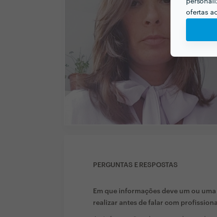
personali
ofertas a
PERGUNTAS E RESPOSTAS
Em que informações deve um ou uma c
realizar antes de falar com profission