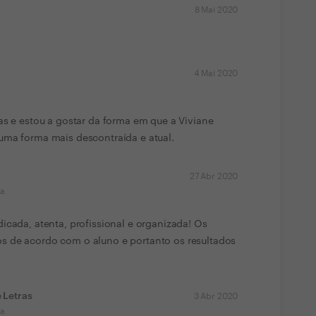
8 Mai 2020
4 Mai 2020
as e estou a gostar da forma em que a Viviane
uma forma mais descontraída e atual.
27 Abr 2020
ma
icada, atenta, profissional e organizada! Os
s de acordo com o aluno e portanto os resultados
e Letras
3 Abr 2020
ma