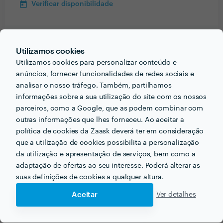
Verificar disponibilidade
Utilizamos cookies
Informação validada
Utilizamos cookies para personalizar conteúdo e
email
Endereço de e-mail
anúncios, fornecer funcionalidades de redes sociais e
analisar o nosso tráfego. Também, partilhamos
informações sobre a sua utilização do site com os nossos
parceiros, como a Google, que as podem combinar com
outras informações que lhes forneceu. Ao aceitar a
Faz
Receba várias propostas de profissionais como
política de cookies da Zaask deverá ter em consideração
Tudo
em poucas horas.
que a utilização de cookies possibilita a personalização
da utilização e apresentação de serviços, bem como a
adaptação de ofertas ao seu interesse. Poderá alterar as
suas definições de cookies a qualquer altura.
Aceitar
Ver detalhes
Outros serviços proporcionados por
Faz Tudo