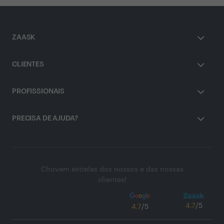
ZAASK
CLIENTES
PROFISSIONAIS
PRECISA DE AJUDA?
Chovem estrelas dos nossos e das nossas
clientes!
4.7
/5
4.7
/5