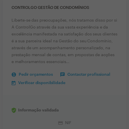
CONTROLGO GESTÃO DE CONDOMÍNIOS
Liberte-se das preocupações, nós tratamos disso por si
A ControlGo através da sua vasta experiência e da
excelência manifestada na satisfação dos seus clientes
é a sua parceira ideal na Gestão do seu Condomínio,
através de um acompanhamento personalizado, na
prestação mensal de contas, em propostas de acções
e melhoramentos essenciais...
Pedir orçamentos
Contactar profissional
Verificar disponibilidade
Informação validada
credit_card
NIF