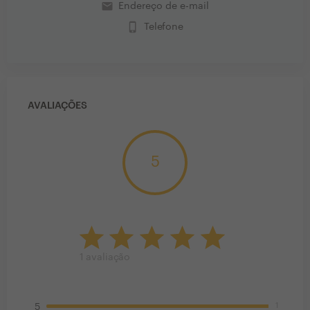
email
Endereço de e-mail
phone_iphone
Telefone
AVALIAÇÕES
5
1
avaliação
1
5