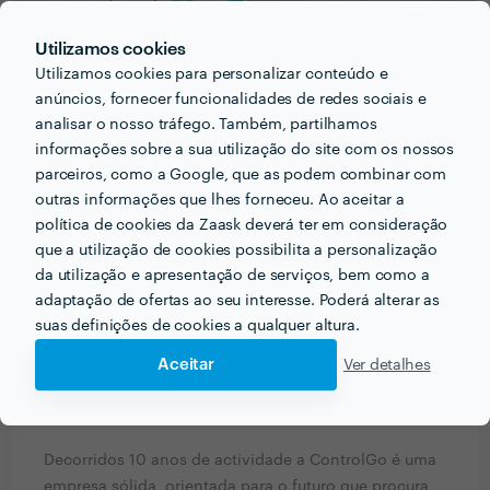
Utilizamos cookies
Utilizamos cookies para personalizar conteúdo e
anúncios, fornecer funcionalidades de redes sociais e
analisar o nosso tráfego. Também, partilhamos
informações sobre a sua utilização do site com os nossos
parceiros, como a Google, que as podem combinar com
outras informações que lhes forneceu. Ao aceitar a
política de cookies da Zaask deverá ter em consideração
que a utilização de cookies possibilita a personalização
PERGUNTAS E RESPOSTAS
da utilização e apresentação de serviços, bem como a
adaptação de ofertas ao seu interesse. Poderá alterar as
Que formação e experiência tem relacionadas com a
suas definições de cookies a qualquer altura.
sua actividade?
Aceitar
Ver detalhes
Define-se como um parceiro na área de administração
de condomínios.
Decorridos 10 anos de actividade a ControlGo é uma
empresa sólida, orientada para o futuro que procura