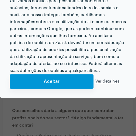
Utilizamos cookies para personalizar conteúdo e
anúncios, fornecer funcionalidades de redes sociais e
Em que informações deve um ou uma cliente pensar
analisar o nosso tráfego. Também, partilhamos
acerca do projecto que quer realizar antes de falar
informações sobre a sua utilização do site com os nossos
com profissionais?
parceiros, como a Google, que as podem combinar com
outras informações que lhes forneceu. Ao aceitar a
Que vai trabalhar com um Profissional sério e sem
política de cookies da Zaask deverá ter em consideração
nenhuma reclamação em 30 Anos.
que a utilização de cookies possibilita a personalização
da utilização e apresentação de serviços, bem como a
Que formação e experiência tem relacionadas com a
adaptação de ofertas ao seu interesse. Poderá alterar as
sua actividade?
suas definições de cookies a qualquer altura.
Foi dada Formação pela Empresa em cima
Aceitar
Ver detalhes
mencionada, o restante foi aprendendo com os
trabalhos que fui executando.
Que conselhos daria a alguém que quer contratar
profissionais do seu sector? Há algo fundamental a ter
em conta?
... Confie no Profissional, e tenha em atenção os