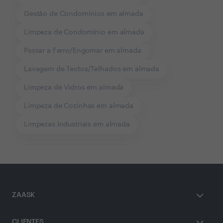
Gestão de Condomínios em almada
Limpeza de Condomínio em almada
Passar a Ferro/Engomar em almada
Lavagem de Tectos/Telhados em almada
Limpeza de Vidros em almada
Limpeza de Cozinhas em almada
Limpezas Industriais em almada
ZAASK
CLIENTES